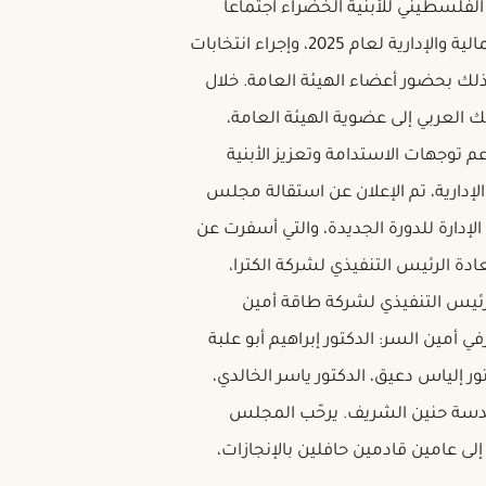
 شباط 2026 عقد المجلس الفلسطيني للأبنية الخضراء اجتماعاً
للهيئة العامة، جرى خلاله مناقشة وإقرار التقارير المالية والإدارية لعام 2025، وإجراء انتخابات
ذلك بحضور أعضاء الهيئة العامة. خلال
 العربي إلى عضوية الهيئة العامة،
م توجهات الاستدامة وتعزيز الأبنية
الإدارية، تم الإعلان عن استقالة مجلس
الإدارة للدورة الجديدة، والتي أسفرت عن
 الرئيس التنفيذي لشركة الكترا،
رئيس التنفيذي لشركة طاقة أمين
مين السر: الدكتور إبراهيم أبو علبة
ور إلياس دعيق، الدكتور ياسر الخالدي،
هندسة حنين الشريف. يرحّب المجلس
لى عامين قادمين حافلين بالإنجازات،