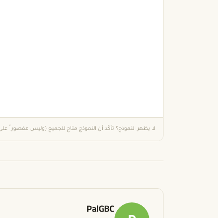
لا يظهر النموذج؟ تأكّد أن النموذج متاح للجميع (وليس مقصوراً عل
PalGBC