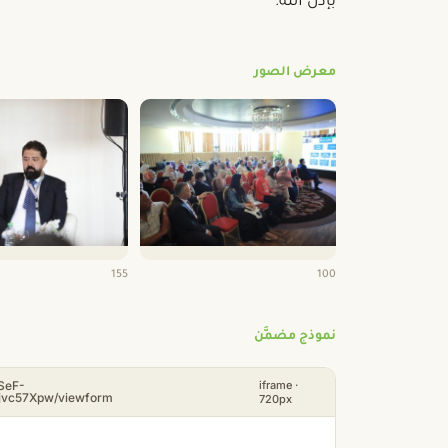
بإذن الله.
معرض الصور
155
100
نموذج مضمَّن
LSeF-
iframe ·
jvc57Xpw/viewform
720px