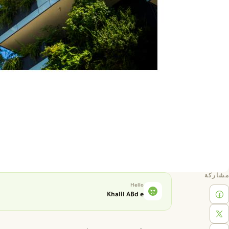
مشاركة
Hello
Khalil ABd e