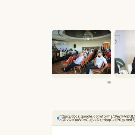
96
https://docs.google.com/forms/d/e/1FAIpQ
oQRvQsOoW0eCujjvkDzjtdaqCkljP0gxtosf7