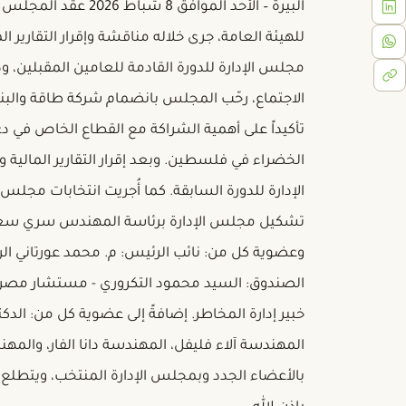
البيرة – الأحد الموافق 8
مجلس الإدارة للدورة القادمة للعامين المقبلين، و
الاجتماع، رحّب المجلس بانضمام شركة طاقة والبنك
تأكيداً على أهمية الشراكة مع القطاع الخاص في دع
الخضراء في فلسطين. وبعد إقرار التقارير المالية و
الإدارة للدورة السابقة. كما أُجريت انتخابات مجلس 
تشكيل مجلس الإدارة برئاسة المهندس سري سعادة
وعضوية كل من: نائب الرئيس: م. محمد عورتاني ال
الصندوق: السيد محمود التكروري - مستشار مصرفي أ
خبير إدارة المخاطر. إضافةً إلى عضوية كل من: الدكت
المهندسة آلاء فليفل، المهندسة دانا الفار، والم
بالأعضاء الجدد وبمجلس الإدارة المنتخب، ويتطلع إ